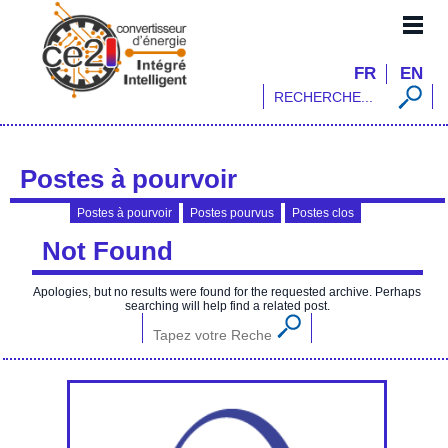
Convertisseur d’Energie Intégré
FR
EN
Intelligent
Postes à pourvoir
Postes à pourvoir
Postes pourvus
Postes clos
Not Found
Apologies, but no results were found for the requested archive. Perhaps
searching will help find a related post.