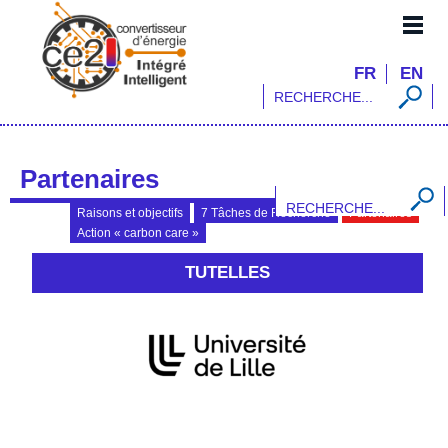
Convertisseur d’Energie Intégré
FR
EN
Intelligent
Partenaires
Raisons et objectifs
7 Tâches de Recherche
Partenaires
Action « carbon care »
TUTELLES