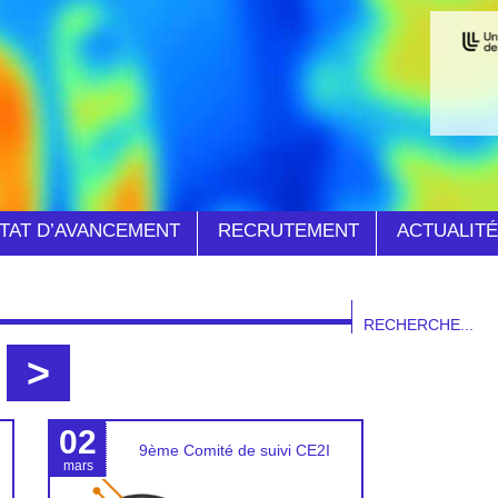
TAT D’AVANCEMENT
RECRUTEMENT
ACTUALIT
>
02
9ème Comité de suivi CE2I
mars