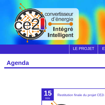
LE PROJET
E
Agenda
15
Restitution finale du projet CE2i
nov.