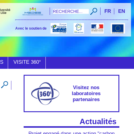
FR
EN
Avec le soutien de
ÉS
VISITE 360°
Visitez nos
laboratoires
partenaires
Actualités
Projet engagé dans une action "carbon