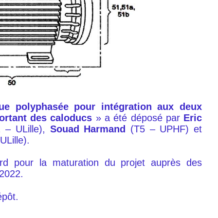
que polyphasée pour intégration aux deux
ortant des caloducs
» a été déposé par
Eric
 – ULille),
Souad Harmand
(T5 – UPHF) et
ULille).
d pour la maturation du projet auprès des
 2022.
épôt.