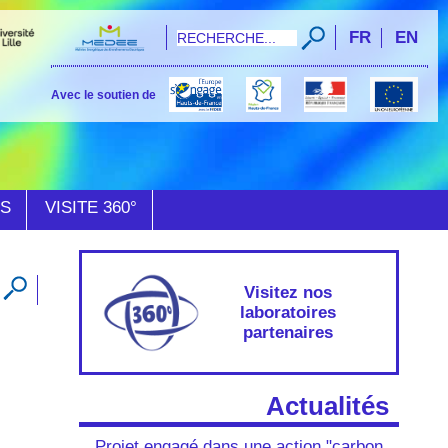
FR
EN
Avec le soutien de
ÉS
VISITE 360°
Visitez nos
laboratoires
partenaires
Actualités
Projet engagé dans une action "carbon